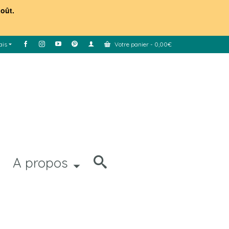
août.
ais
Votre panier
-
0,00
€
A propos