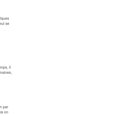
elques
eut se
mps, il
maines,
n par
ais on