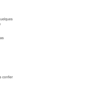
quelques
e
cas
s confier