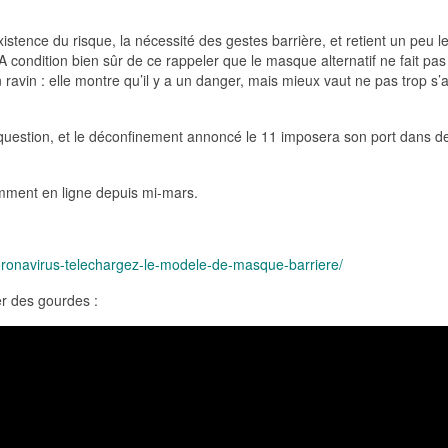
stence du risque, la nécessité des gestes barrière, et retient un peu l
 condition bien sûr de ce rappeler que le masque alternatif ne fait pas
in : elle montre qu’il y a un danger, mais mieux vaut ne pas trop s’
 question, et le déconfinement annoncé le 11 imposera son port dans d
isamment en ligne depuis mi-mars.
coronavirus-telechargez-le-modele-de-masque-barriere/
er des gourdes :