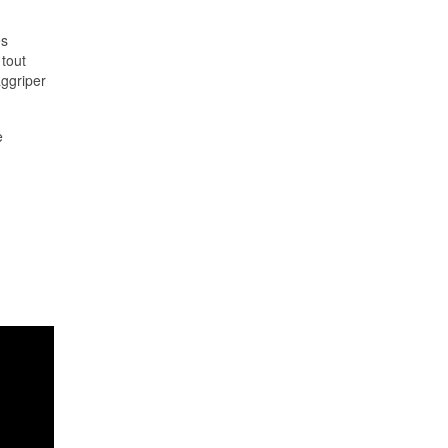
es
 tout
aggriper
e