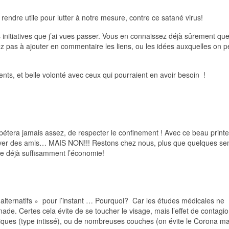
ndre utile pour lutter à notre mesure, contre ce satané virus!
les initiatives que j’ai vues passer. Vous en connaissez déjà sûrement qu
z pas à ajouter en commentaire les liens, ou les idées auxquelles on p
lents, et belle volonté avec ceux qui pourraient en avoir besoin !
pétera jamais assez, de respecter le confinement ! Avec ce beau printe
rouver des amis… MAIS NON!!! Restons chez nous, plus que quelques se
ne déjà suffisamment l’économie!
 alternatifs » pour l’instant … Pourquoi? Car les études médicales ne
e. Certes cela évite de se toucher le visage, mais l’effet de contagio
hniques (type intissé), ou de nombreuses couches (on évite le Corona m