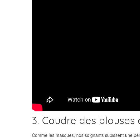
3. Coudre des blouses 
Comme les masques, nos soignants subissent une pénuri