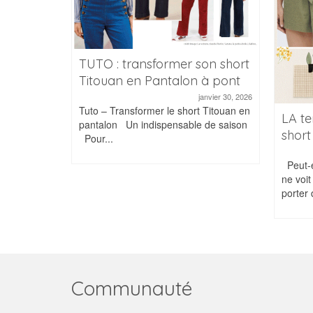
ers
avril 12, 2021
TUTO : transformer son short
ts) enfants
Titouan en Pantalon à pont
tion de
janvier 30, 2026
Tuto – Transformer le short Titouan en
LA te
pantalon Un indispensable de saison
short
Pour...
Peut-e
ne voit
porter 
Communauté