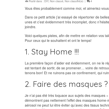
Posté dans :
DIY
,
Non classé
,
Non classifié(e)
|
4
Vous êtes probablement comme moi, et aimeriez-vous re
Dans ce petit article j’ai essayé de répertorier de bel
unes et c’est évidemment très incomplet, donc n’hésite
joindre.
Voici quelques pistes, afin de mettre en relation vos ta
Pour ceux qui le souhaitent et ont le temps!
1. Stay Home !!!
La première façon d’aider est évidemment, on ne le ré
est tentant de sortir, de se promener… voire de ret
tenons bon! Et ne ruinons pas ce confinement, qui rui
2. Faire des masques ?
Je n’ai pas été très loquace aux sujets des masques «
démontrent pas nettement l’effet des masques home-mad
aérosol ne peut lui être éviter qu’avec des tissus tec