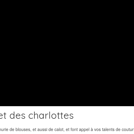
et des charlottes
e de blouses, et aussi de calot, et font appel à vos talents de coutur