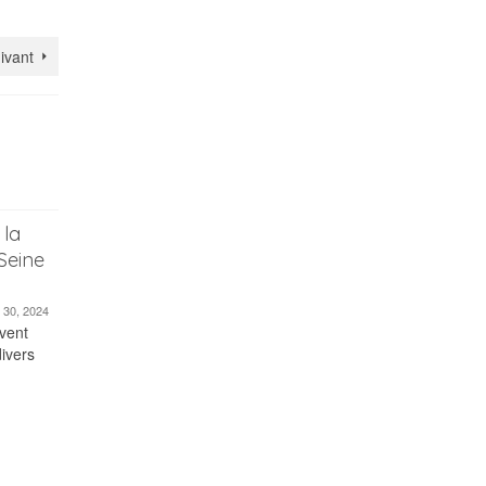
uivant
 la
Seine
 30, 2024
vent
divers
Les tendances Mode de
l’automne Hiver 2024-2025
août 28, 2024
À l’approche de la saison automne-
hiver 2024-2025, les podiums des