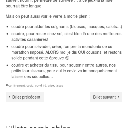
sauver, nourrir, permettre de survivre … à ce jeux-là la liste
pourrait être longue!
Mais on peut aussi voir le verre à moitié plein :
coudre pour aider les soignants (blouses, masques, calots…)
coudre, pour rester chez soi, c’est bien là une des meilleures
activités casanières!
coudre pour s’évader, créer, rompre la monotonie de ce
marathon imposé. ALORS moi je dis OUI cousons, et restons
solide pendant cette épreuve 🙂
coudre et acheter du tissu pour soutenir entre autres, nos
petits fournisseurs, pour qui le covid va immanquablement
laisser des séquelles…
confinement
,
covid
,
covid 19
,
crise
,
tissus
Billet précédent
Billet suivant