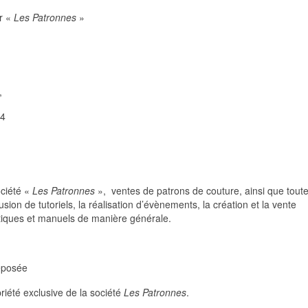
ar «
Les Patronnes
»
,
14
ociété «
Les Patronnes
», ventes de patrons de couture, ainsi que tout
usion de tutoriels, la réalisation d’évènements, la création et la vente
ratiques et manuels de manière générale.
éposée
riété exclusive de la société
Les Patronnes
.