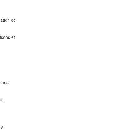
dation de
isons et
 sans
es
GV