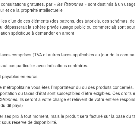
 consultations gratuites, par «
les Patronnes
» sont destinés à un usag
r et de la propriété intellectuelle
ielles d’un de ces éléments (des patrons, des tutoriels, des schémas, de
qui dépasserait la sphère privée (usage public ou commercial) sont so
ilisation spécifique à demander en amont
s taxes comprises (TVA et autres taxes applicables au jour de la comma
sauf cas particulier avec indications contraires.
t payables en euros.
métropolitaine vous êtes l’importateur du ou des produits concernés.
ortation ou taxes d’état sont susceptibles d’être exigibles. Ces droits e
Patronnes
. Ils seront à votre charge et relèvent de votre entière responsa
du dit pays)
er ses prix à tout moment, mais le produit sera facturé sur la base du ta
sous réserve de disponibilité.