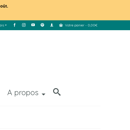
août.
ais
Votre panier
-
0,00
€
A propos