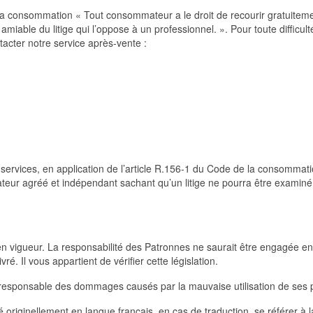
e la consommation « Tout consommateur a le droit de recourir gratuitem
iable du litige qui l’oppose à un professionnel. ». Pour toute difficult
acter notre service après-vente :
ervices, en application de l’article R.156-1 du Code de la consommati
eur agréé et indépendant sachant qu’un litige ne pourra être examiné
 en vigueur. La responsabilité des Patronnes ne saurait être engagée e
vré. Il vous appartient de vérifier cette législation.
 responsable des dommages causés par la mauvaise utilisation de ses p
 originellement en langue français, en cas de traduction, se référer à l