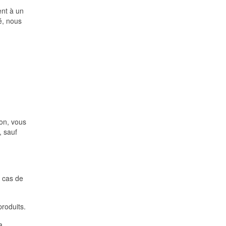
ent à un
é, nous
on, vous
, sauf
n cas de
roduits.
a