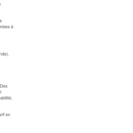
e
s
umises à
nde).
 Des
t
bilité,
rif en