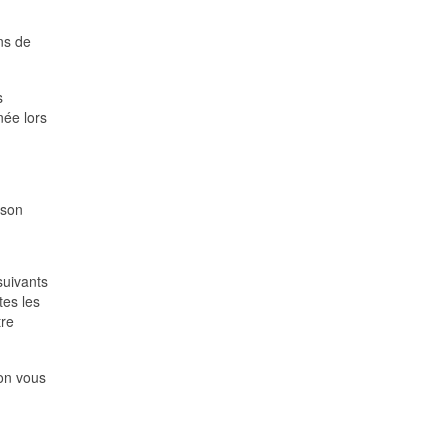
ns de
s
née lors
ison
suivants
tes les
tre
ion vous