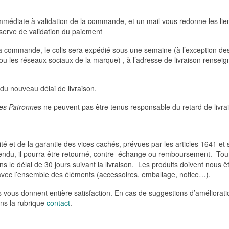
immédiate à validation de la commande, et un mail vous redonne les lie
serve de validation du paiement
la commande, le colis sera expédié sous une semaine (à l’exception de
ou les réseaux sociaux de la marque) , à l’adresse de livraison renseig
du nouveau délai de livraison.
es Patronnes
ne peuvent pas être tenus responsable du retard de livra
té et de la garantie des vices cachés, prévues par les articles 1641 et 
vendu, il pourra être retourné, contre échange ou remboursement. Tou
 le délai de 30 jours suivant la livraison. Les produits doivent nous ê
 avec l’ensemble des éléments (accessoires, emballage, notice…).
 vous donnent entière satisfaction. En cas de suggestions d’améliorat
ns la rubrique
contact
.