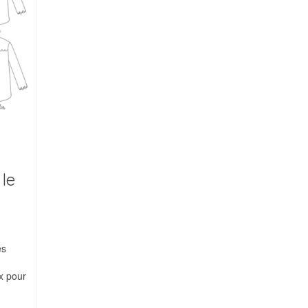
 le
es
x pour