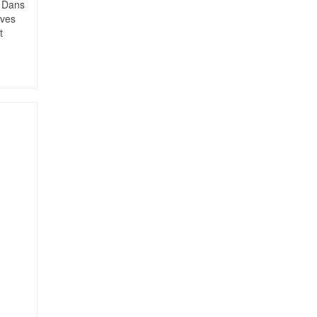
! Dans
ives
t