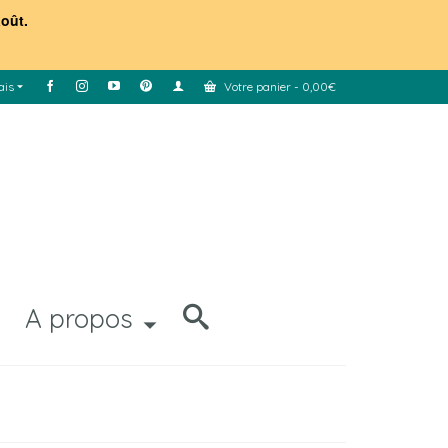
août.
ais
Votre panier
-
0,00
€
A propos