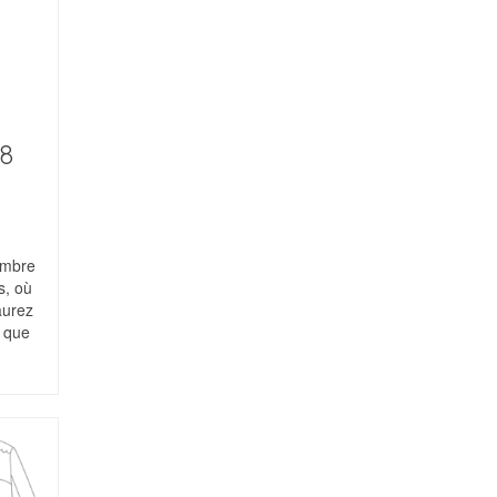
28
embre
s, où
aurez
» que