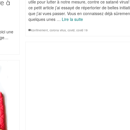
re à
utile pour lutter à notre mesure, contre ce satané virus
ce petit article j’ai essayé de répertorier de belles initiat
que j’ai vues passer. Vous en connaissez déjà sûremen
quelques unes …
Lire la suite
confinement
,
corona virus
,
covid
,
covid 19
oici une
 âge…