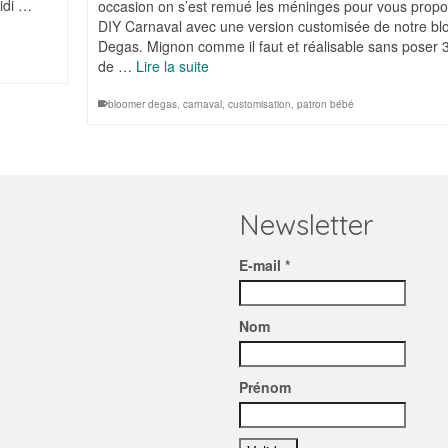
midi …
occasion on s’est remué les méninges pour vous propo
DIY Carnaval avec une version customisée de notre b
Degas. Mignon comme il faut et réalisable sans poser 3
de …
Lire la suite
bloomer degas
,
carnaval
,
customisation
,
patron bébé
Newsletter
E-mail *
Nom
Prénom