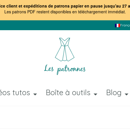
ice client et expéditions de patrons papier en pause jusqu'au 27 
Les patrons PDF restent disponibles en téléchargement immédiat
.
Franç
éos tutos
Boîte à outils
Blog