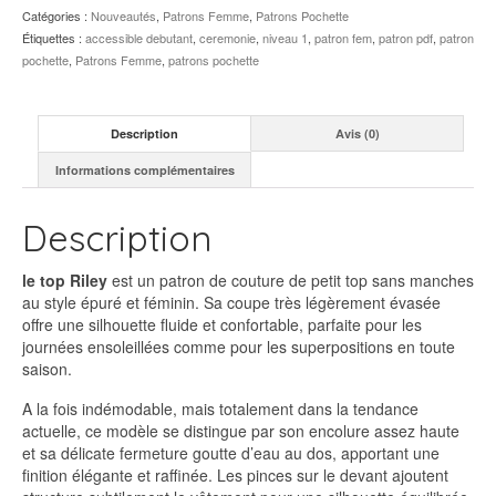
Catégories :
Nouveautés
,
Patrons Femme
,
Patrons Pochette
Étiquettes :
accessible debutant
,
ceremonie
,
niveau 1
,
patron fem
,
patron pdf
,
patron
pochette
,
Patrons Femme
,
patrons pochette
Description
Avis (0)
Informations complémentaires
Description
le top Riley
est un patron de couture de petit top sans manches
au style épuré et féminin. Sa coupe très légèrement évasée
offre une silhouette fluide et confortable, parfaite pour les
journées ensoleillées comme pour les superpositions en toute
saison.
A la fois indémodable, mais totalement dans la tendance
actuelle, ce modèle se distingue par son encolure assez haute
et sa délicate fermeture goutte d’eau au dos, apportant une
finition élégante et raffinée. Les pinces sur le devant ajoutent