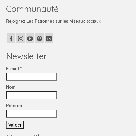
16,90€
plusieurs
Communauté
variations.
Les
Rejoignez Les Patronnes sur les réseaux sociaux
options
peuvent
être
choisies
sur
la
Newsletter
page
du
E-mail *
produit
Nom
Prénom