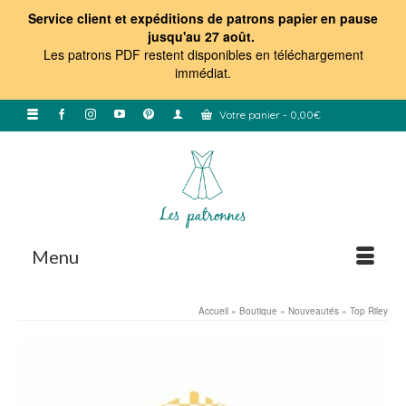
Service client et expéditions de patrons papier en pause
jusqu'au 27 août.
Les patrons PDF restent disponibles en téléchargement
immédiat
.
Votre panier
-
0,00
€
Menu
Accueil
»
Boutique
»
Nouveautés
»
Top Riley