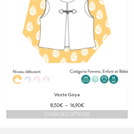
Veste Goya
Plage
8,50
€
–
16,90
€
de
CHOIX DES OPTIONS
prix :
Ce
8,50€
produit
à
a