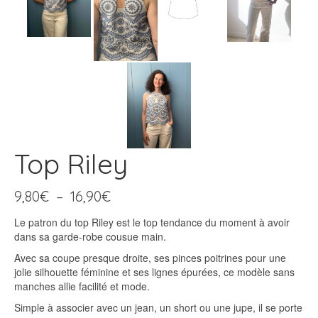
Top Riley
Plage
9,80
€
–
16,90
€
de
Le patron du top Riley est le top tendance du moment à avoir
prix :
dans sa garde-robe cousue main.
9,80€
à
Avec sa coupe presque droite, ses pinces poitrines pour une
16,90€
jolie silhouette féminine et ses lignes épurées, ce modèle sans
manches allie facilité et mode.
Simple à associer avec un jean, un short ou une jupe, il se porte