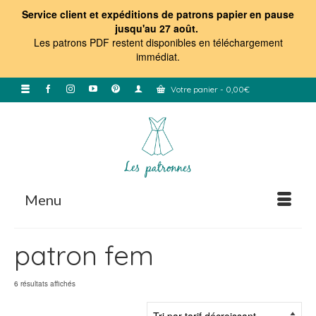
Service client et expéditions de patrons papier en pause
jusqu'au 27 août.
Les patrons PDF restent disponibles en téléchargement
immédiat
.
Votre panier
-
0,00
€
Menu
patron fem
Trié
6 résultats affichés
par
prix