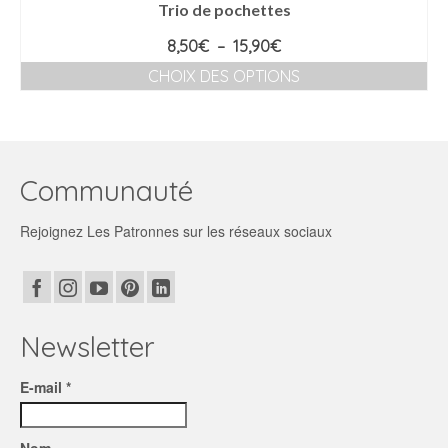
Trio de pochettes
Plage
8,50
€
–
15,90
€
de
CHOIX DES OPTIONS
prix :
Ce
8,50€
produit
à
a
15,90€
plusieurs
variations.
Communauté
Les
options
Rejoignez Les Patronnes sur les réseaux sociaux
peuvent
être
choisies
sur
la
page
Newsletter
du
produit
E-mail *