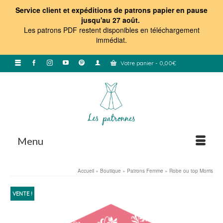
Service client et expéditions de patrons papier en pause
jusqu'au 27 août.
Les patrons PDF restent disponibles en téléchargement
immédiat
.
Votre panier
-
0,00
€
Menu
Accueil
»
Boutique
»
Patrons Femme
»
Robe ou top Morris
VENTE !