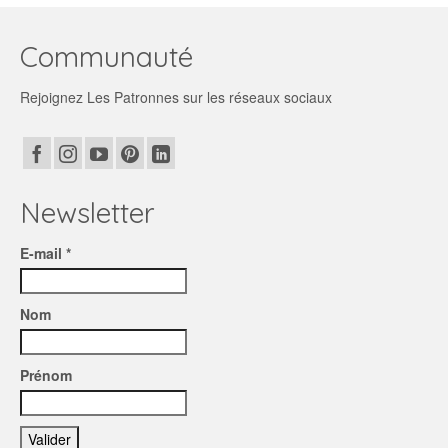
produit
à
a
15,90€
plusieurs
Communauté
variations.
Les
Rejoignez Les Patronnes sur les réseaux sociaux
options
peuvent
être
choisies
sur
la
Newsletter
page
du
E-mail *
produit
Nom
Prénom