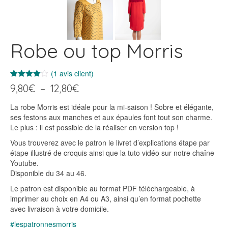
Robe ou top Morris
(
1
avis client)
Noté
1
4.00
Plage
9,80
€
–
12,80
€
sur 5
de
basé
sur
La robe Morris est idéale pour la mi-saison ! Sobre et élégante,
prix :
notation
ses festons aux manches et aux épaules font tout son charme.
9,80€
client
Le plus : il est possible de la réaliser en version top !
à
12,80€
Vous trouverez avec le patron le livret d’explications étape par
étape illustré de croquis ainsi que la tuto vidéo sur notre chaîne
Youtube.
Disponible du 34 au 46.
Le patron est disponible au format PDF téléchargeable, à
imprimer au choix en A4 ou A3, ainsi qu’en format pochette
avec livraison à votre domicile.
#lespatronnesmorris