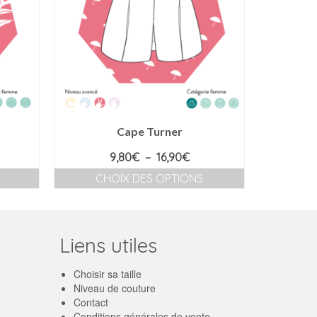
Cape Turner
Robe
age
Plage
9,80
€
–
16,90
€
de
CHOIX DES OPTIONS
CH
 :
prix :
Ce
80€
9,80€
produit
à
a
90€
16,90€
plusieurs
Liens utiles
variations.
Les
Choisir sa taille
options
Niveau de couture
peuvent
Contact
être
Conditions générales de vente