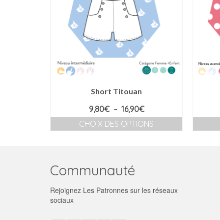
ris
Short Titouan
Plage
Plage
€
9,80
€
–
16,90
€
de
de
ONS
CHOIX DES OPTIONS
prix :
prix :
Ce
9,80€
9,80€
produit
à
à
a
12,80€
16,90€
s
plusieurs
Communauté
s.
variations.
Les
Rejoignez Les Patronnes sur les réseaux
options
sociaux
peuvent
être