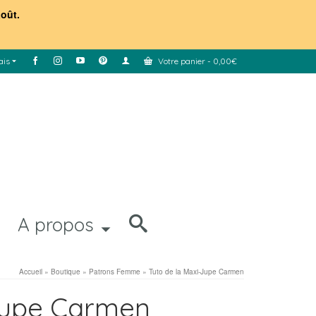
août.
ais
Votre panier
-
0,00
€
A propos
Accueil
»
Boutique
»
Patrons Femme
»
Tuto de la Maxi-Jupe Carmen
-Jupe Carmen