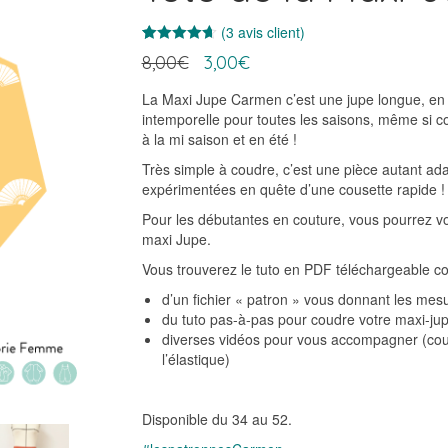
(
3
avis client)
Noté
3
4.67
Le
Le
8,00
€
3,00
€
sur 5
prix
prix
basé sur
notations
initial
actuel
La Maxi Jupe Carmen c’est une jupe longue, en 3
client
était :
est :
intemporelle pour toutes les saisons, même si c
8,00€.
3,00€.
à la mi saison et en été !
Très simple à coudre, c’est une pièce autant ad
expérimentées en quête d’une cousette rapide !
Pour les débutantes en couture, vous pourrez vo
maxi Jupe.
Vous trouverez le tuto en PDF téléchargeable c
d’un fichier « patron » vous donnant les mes
du tuto pas-à-pas pour coudre votre maxi-ju
diverses vidéos pour vous accompagner (coup
l’élastique)
Disponible du 34 au 52.