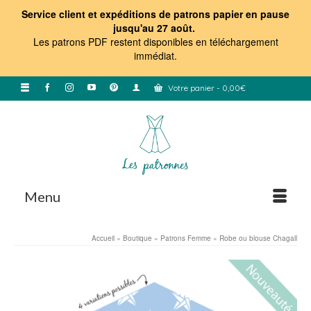
Service client et expéditions de patrons papier en pause
jusqu'au 27 août.
Les patrons PDF restent disponibles en téléchargement
immédiat
.
Votre panier
-
0,00
€
Menu
Accueil
»
Boutique
»
Patrons Femme
»
Robe ou blouse Chagall