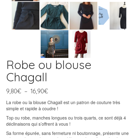
Robe ou blouse
Chagall
Plage
9,80
€
–
16,90
€
de
La robe ou la blouse Chagall est un patron de couture très
prix :
simple et rapide à coudre !
9,80€
à
Top ou robe, manches longues ou trois quarts, ce sont déjà 4
16,90€
déclinaisons qui s’offrent à vous !
Sa forme épurée, sans fermeture ni boutonnage, présente une