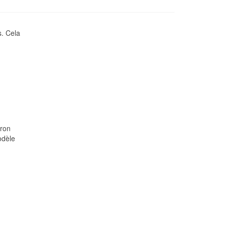
s. Cela
tron
odèle