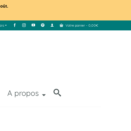
août.
ais
Votre panier
-
0,00
€
A propos