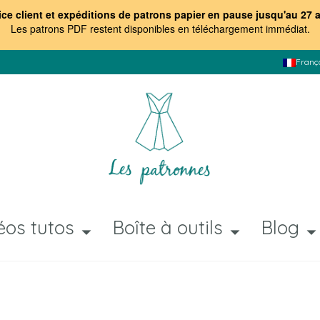
ice client et expéditions de patrons papier en pause jusqu'au 27 
Les patrons PDF restent disponibles en téléchargement immédiat
.
Franç
éos tutos
Boîte à outils
Blog