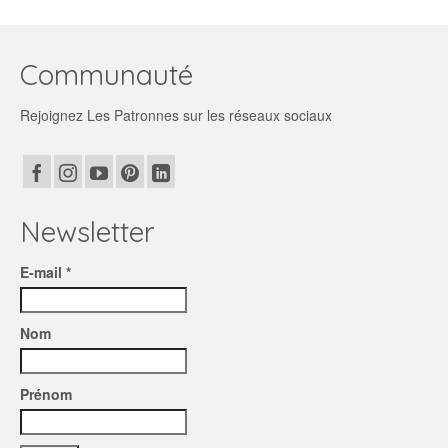
Ce
9,80€
produit
à
a
16,90€
plusieurs
Communauté
variations.
Les
Rejoignez Les Patronnes sur les réseaux sociaux
options
peuvent
être
choisies
sur
la
Newsletter
page
du
E-mail *
produit
Nom
Prénom