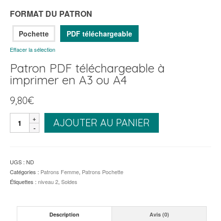
FORMAT DU PATRON
Pochette
PDF téléchargeable
Effacer la sélection
Patron PDF téléchargeable à
imprimer en A3 ou A4
9,80
€
quantité
AJOUTER AU PANIER
de
Robe
ou
Top
UGS :
ND
Magritte
Catégories :
Patrons Femme
,
Patrons Pochette
Étiquettes :
niveau 2
,
Soldes
Description
Avis (0)