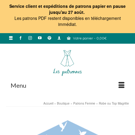
Service client et expéditions de patrons papier en pause
jusqu'au 27 août.
Les patrons PDF restent disponibles en téléchargement
immédiat
.
Votre panier
-
0,00
€
Menu
Accueil
»
Boutique
»
Patrons Femme
»
Robe ou Top Magritte