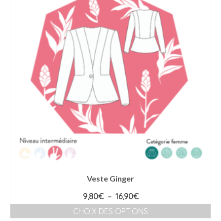
Veste Ginger
Plage
9,80
€
–
16,90
€
de
CHOIX DES OPTIONS
prix :