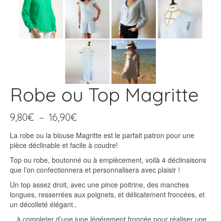
Robe ou Top Magritte
Plage
9,80
€
–
16,90
€
de
La robe ou la blouse Magritte est le parfait patron pour une
prix :
pièce déclinable et facile à coudre!
9,80€
à
Top ou robe, boutonné ou à empiècement, voilà 4 déclinaisons
16,90€
que l’on confectionnera et personnalisera avec plaisir !
Un top assez droit, avec une pince poitrine, des manches
longues, resserrées aux poignets, et délicatement froncées, et
un décolleté élégant..
…à completer d’une jupe légérement froncée pour réaliser une