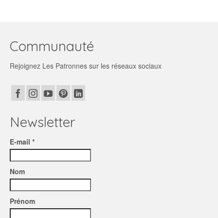
Ce
9,80€
produit
à
a
15,90€
plusieurs
variations.
Communauté
Les
options
Rejoignez Les Patronnes sur les réseaux sociaux
peuvent
être
choisies
sur
la
page
Newsletter
du
produit
E-mail *
Nom
Prénom