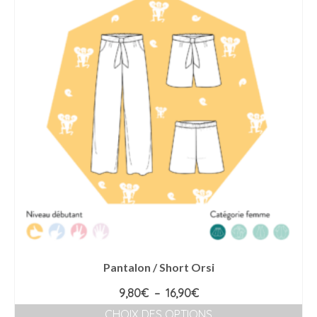
variations.
Les
options
peuvent
être
choisies
sur
la
page
du
produit
Pantalon / Short Orsi
Plage
9,80
€
–
16,90
€
de
CHOIX DES OPTIONS