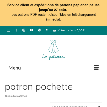
Service client et expéditions de patrons papier en pause
jusqu'au 27 août.
Les patrons PDF restent disponibles en téléchargement
immédiat
.
Votre panier
-
0,00
€
Menu
patron pochette
Trié
16 résultats affichés
par
prix