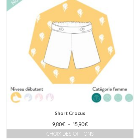
variations.
Les
options
peuvent
être
choisies
sur
la
page
du
produit
Short Crocus
Plage
9,80
€
–
15,90
€
de
CHOIX DES OPTIONS
prix :