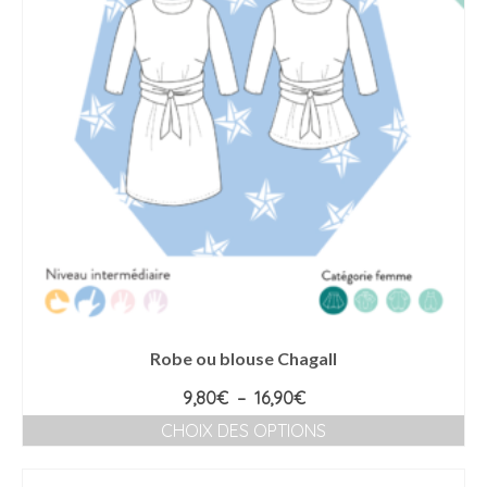
options
peuvent
être
choisies
sur
la
page
du
produit
Robe ou blouse Chagall
Plage
9,80
€
–
16,90
€
de
CHOIX DES OPTIONS
prix :
Ce
9,80€
produit
à