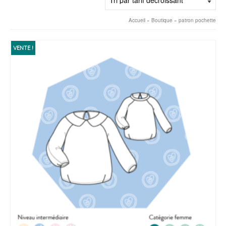
décroissant
Accueil
»
Boutique
»
patron pochette
VENTE !