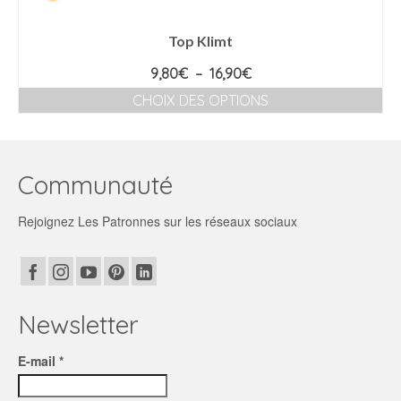
Top Klimt
Plage
9,80
€
–
16,90
€
de
CHOIX DES OPTIONS
prix :
Ce
9,80€
produit
à
a
16,90€
plusieurs
Communauté
variations.
Les
Rejoignez Les Patronnes sur les réseaux sociaux
options
peuvent
être
choisies
sur
la
Newsletter
page
du
E-mail *
produit