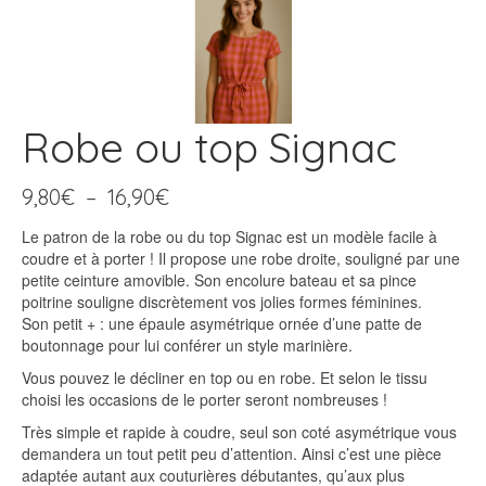
Robe ou top Signac
Plage
9,80
€
–
16,90
€
de
Le patron de la robe ou du top Signac est un modèle facile à
prix :
coudre et à porter ! Il propose une robe droite, souligné par une
9,80€
petite ceinture amovible. Son encolure bateau et sa pince
à
poitrine souligne discrètement vos jolies formes féminines.
16,90€
Son petit + : une épaule asymétrique ornée d’une patte de
boutonnage pour lui conférer un style marinière.
Vous pouvez le décliner en top ou en robe. Et selon le tissu
choisi les occasions de le porter seront nombreuses !
Très simple et rapide à coudre, seul son coté asymétrique vous
demandera un tout petit peu d’attention. Ainsi c’est une pièce
adaptée autant aux couturières débutantes, qu’aux plus