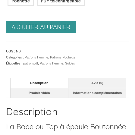
Pochette
PDF téléchargeable
AJOUTER AU PANIER
UGS :
ND
Catégories :
Patrons Femme
,
Patrons Pochette
Étiquettes :
patron pdf
,
Patrons Femme
,
Soldes
Description
Avis (0)
Produit vidéo
Informations complémentaires
Description
La Robe ou Top à épaule Boutonnée