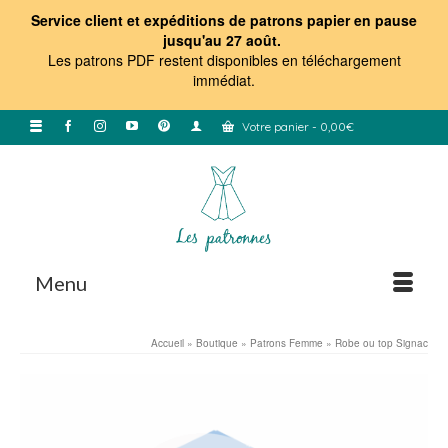
Service client et expéditions de patrons papier en pause
jusqu'au 27 août.
Les patrons PDF restent disponibles en téléchargement
immédiat
.
Votre panier
-
0,00
€
Menu
Accueil
»
Boutique
»
Patrons Femme
»
Robe ou top Signac