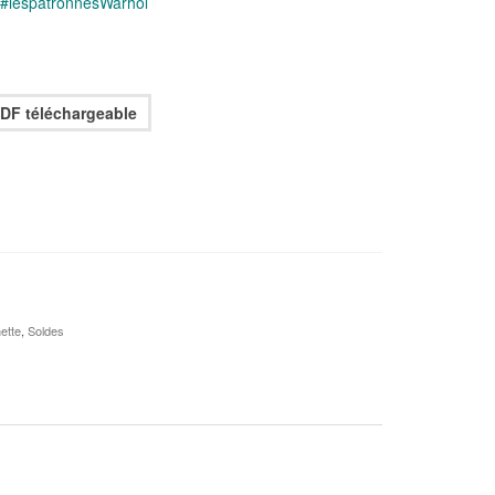
#lespatronnesWarhol
DF téléchargeable
ette
,
Soldes