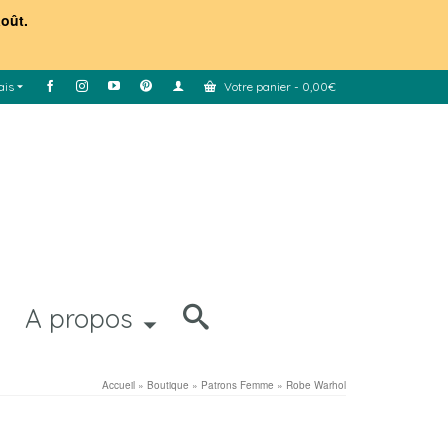
août.
ais
Votre panier
-
0,00
€
A propos
Accueil
»
Boutique
»
Patrons Femme
»
Robe Warhol