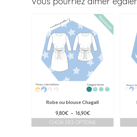
Vous pourriez aimer égal
Robe ou blouse Chagall
Plage
9,80
€
–
16,90
€
de
CHOIX DES OPTIONS
prix :
Ce
9,80€
produit