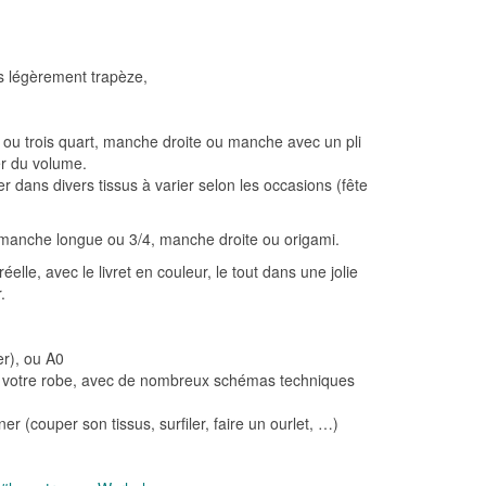
ès légèrement trapèze,
ou trois quart, manche droite ou manche avec un pli
er du volume.
r dans divers tissus à varier selon les occasions (fête
 manche longue ou 3/4, manche droite ou origami.
éelle, avec le livret en couleur, le tout dans une jolie
.
r), ou A0
e votre robe, avec de nombreux schémas techniques
r (couper son tissus, surfiler, faire un ourlet, …)