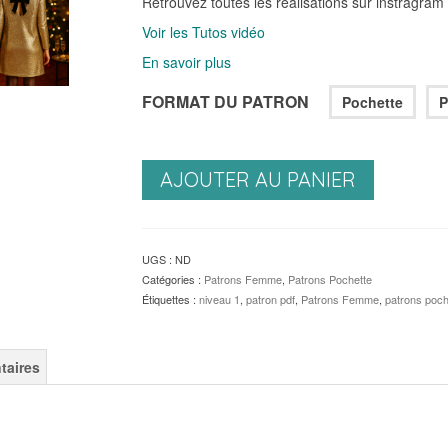
Retrouvez toutes les réalisations sur instragram
Voir les Tutos vidéo
En savoir plus
FORMAT DU PATRON
Pochette
P
AJOUTER AU PANIER
UGS :
ND
Catégories :
Patrons Femme
,
Patrons Pochette
Étiquettes :
niveau 1
,
patron pdf
,
Patrons Femme
,
patrons poch
taires