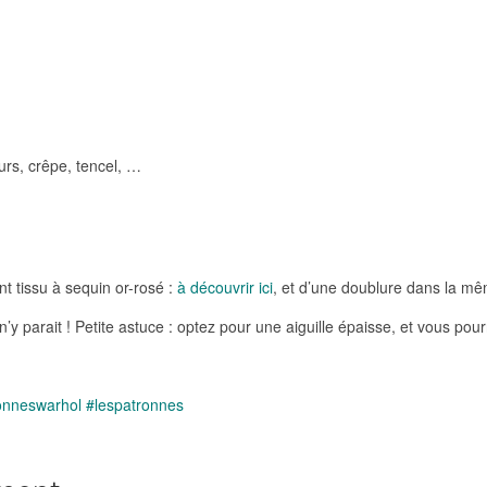
ours, crêpe, tencel, …
ant tissu à sequin or-rosé :
à découvrir ici
, et d’une doublure dans la mê
l n’y parait ! Petite astuce : optez pour une aiguille épaisse, et vous p
onneswarhol
#lespatronnes