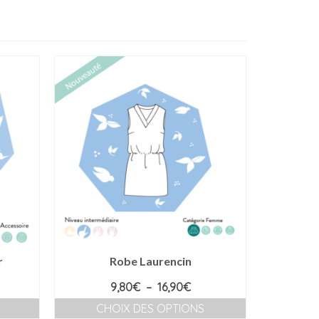
90€
r
Robe Laurencin
age
Plage
9,80
€
–
16,90
€
de
CHOIX DES OPTIONS
CH
 :
prix :