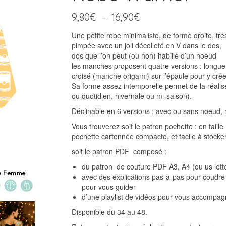
Plage
9,80
€
–
16,90
€
de
Une petite robe minimaliste, de forme droite, tr
prix :
pimpée avec un joli décolleté en V dans le dos,
9,80€
dos que l’on peut (ou non) habillé d’un noeud
à
les manches proposent quatre versions : longue 
16,90€
croisé (manche origami) sur l’épaule pour y cré
Sa forme assez intemporelle permet de la réalise
ou quotidien, hivernale ou mi-saison).
Déclinable en 6 versions : avec ou sans noeud,
Vous trouverez soit le patron pochette : en taille r
pochette cartonnée compacte, et facile à stocker
soit le patron PDF composé :
du patron de couture PDF A3, A4 (ou us lette
avec des explications pas-à-pas pour coudr
pour vous guider
d’une playlist de vidéos pour vous accompagne
Disponible du 34 au 48.