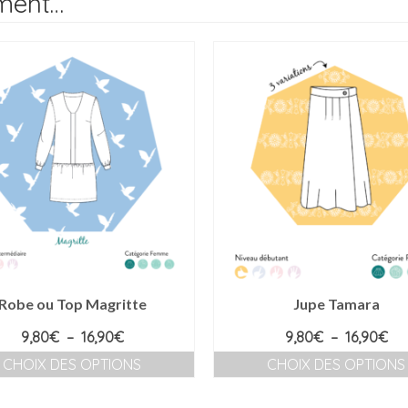
ement…
Robe ou Top Magritte
Jupe Tamara
Plage
Pl
9,80
€
–
16,90
€
9,80
€
–
16,90
€
de
de
CHOIX DES OPTIONS
CHOIX DES OPTIONS
prix :
prix
Ce
Ce
9,80€
9,
produit
produit