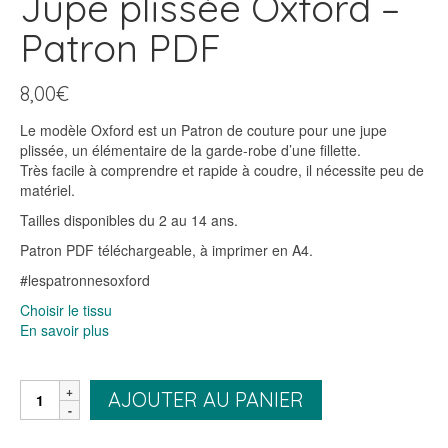
Jupe plissée Oxford –
Patron PDF
8,00
€
Le modèle Oxford est un Patron de couture pour une jupe
plissée, un élémentaire de la garde-robe d’une fillette.
Très facile à comprendre et rapide à coudre, il nécessite peu de
matériel.
Tailles disponibles du 2 au 14 ans.
Patron PDF téléchargeable, à imprimer en A4.
#lespatronnesoxford
Choisir le tissu
En savoir plus
quantité
AJOUTER AU PANIER
de
Jupe