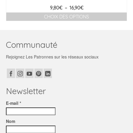
Plage
9,80
€
–
16,90
€
de
CHOIX DES OPTIONS
prix :
Ce
9,80€
produit
à
a
16,90€
plusieurs
Communauté
variations.
Les
Rejoignez Les Patronnes sur les réseaux sociaux
options
peuvent
être
choisies
sur
la
Newsletter
page
du
E-mail *
produit
Nom