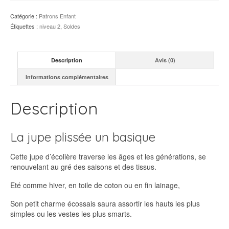
plissée
Oxford
Catégorie :
Patrons Enfant
-
Étiquettes :
niveau 2
,
Soldes
Patron
PDF
Description
Avis (0)
Informations complémentaires
Description
La jupe plissée un basique
Cette jupe d’écolière traverse les âges et les générations, se
renouvelant au gré des saisons et des tissus.
Eté comme hiver, en toile de coton ou en fin lainage,
Son petit charme écossais saura assortir les hauts les plus
simples ou les vestes les plus smarts.