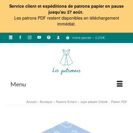
Service client et expéditions de patrons papier en pause
jusqu'au 27 août.
Les patrons PDF restent disponibles en téléchargement
immédiat
.
Votre panier
-
0,00
€
Menu
Accueil
»
Boutique
»
Patrons Enfant
»
Jupe plissée Oxford – Patron PDF