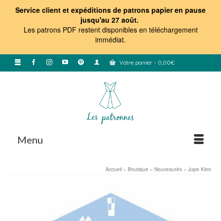
Service client et expéditions de patrons papier en pause
jusqu'au 27 août.
Les patrons PDF restent disponibles en téléchargement
immédiat
.
Votre panier
-
0,00
€
Menu
Accueil
»
Boutique
»
Nouveautés
»
Jupe Klee