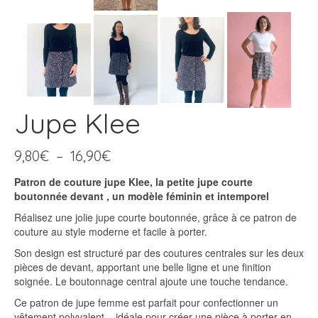
Jupe Klee
Plage
9,80
€
–
16,90
€
de
Patron de couture jupe Klee, la petite jupe courte
prix :
boutonnée devant , un modèle féminin et intemporel
9,80€
à
Réalisez une jolie jupe courte boutonnée, grâce à ce patron de
16,90€
couture au style moderne et facile à porter.
Son design est structuré par des coutures centrales sur les deux
pièces de devant, apportant une belle ligne et une finition
soignée. Le boutonnage central ajoute une touche tendance.
Ce patron de jupe femme est parfait pour confectionner un
vêtement polyvalent, , idéale pour créer une pièce à porter en