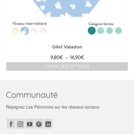
Gilet Valadon
Plage
9,80
€
–
16,90
€
de
CHOIX DES OPTIONS
prix :
Ce
9,80€
produit
à
a
16,90€
plusieurs
Communauté
variations.
Les
Rejoignez Les Patronnes sur les réseaux sociaux
options
peuvent
être
choisies
sur