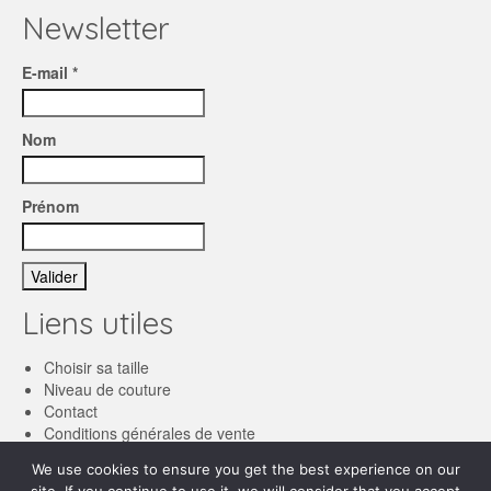
la
Newsletter
page
du
E-mail *
produit
Nom
Prénom
Liens utiles
Choisir sa taille
Niveau de couture
Contact
Conditions générales de vente
We use cookies to ensure you get the best experience on our
Français