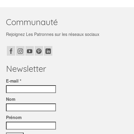
Ce
9,80€
produit
à
a
16,90€
plusieurs
Communauté
variations.
Les
Rejoignez Les Patronnes sur les réseaux sociaux
options
peuvent
être
choisies
sur
la
Newsletter
page
du
E-mail *
produit
Nom
Prénom