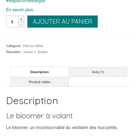
#lespatronnesdegas
En savoir plus
quantité
AJOUTER AU PANIER
de
Bloomer
à
volant
Catégorie :
Patrons Bébé
-
Étiquettes :
niveau 1
,
Soldes
Patron
Degas
Description
Avis (1)
Produit vidéo
Description
Le bloomer à volant
Le bloomer, un incontournable du vestiaire des tout-petits.