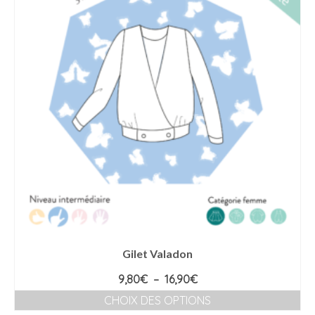
Gilet Valadon
Plage
9,80
€
–
16,90
€
de
CHOIX DES OPTIONS
prix :