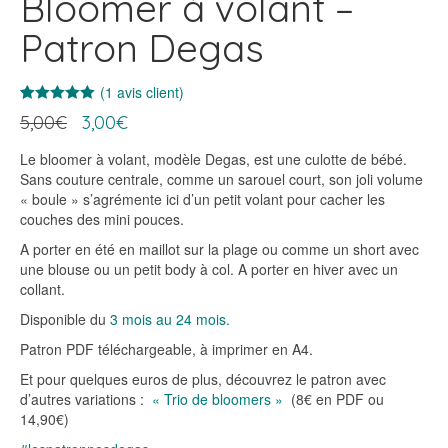
Bloomer à volant –
Patron Degas
(
1
avis client)
Noté
1
5.00
Le
Le
5,00
€
3,00
€
sur 5
prix
prix
basé sur
notation
initial
actuel
Le bloomer à volant, modèle Degas, est une culotte de bébé.
client
était :
est :
Sans couture centrale, comme un sarouel court, son joli volume
5,00€.
3,00€.
« boule » s’agrémente ici d’un petit volant pour cacher les
couches des mini pouces.
A porter en été en maillot sur la plage ou comme un short avec
une blouse ou un petit body à col. A porter en hiver avec un
collant.
Disponible du
3 mois au 24 mois.
Patron PDF téléchargeable, à imprimer en A4.
Et pour quelques euros de plus, découvrez le patron avec
d’autres variations :
« Trio de bloomers »
(8€ en PDF ou
14,90€)