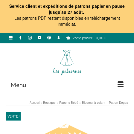
Service client et expéditions de patrons papier en pause
jusqu'au 27 août.
Les patrons PDF restent disponibles en téléchargement
immédiat
.
Votre panier
-
0,00
€
Menu
Accueil
»
Boutique
»
Patrons Bébé
»
Bloomer à volant – Patron Degas
VENTE !