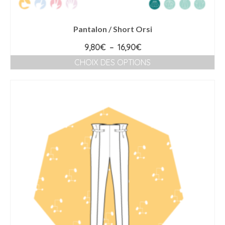
Pantalon / Short Orsi
Plage
9,80
€
–
16,90
€
de
CHOIX DES OPTIONS
prix :
Ce
9,80€
produit
à
a
16,90€
plusieurs
variations.
Les
options
peuvent
être
choisies
sur
la
page
du
produit