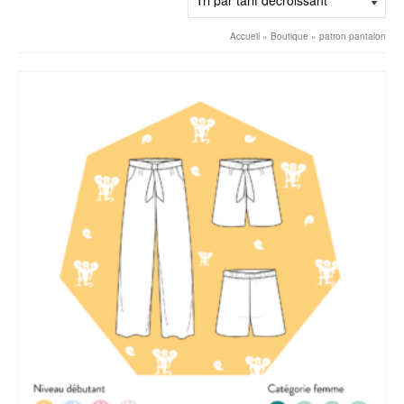
décroissant
Accueil
»
Boutique
»
patron pantalon