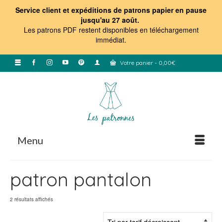
Service client et expéditions de patrons papier en pause
jusqu'au 27 août.
Les patrons PDF restent disponibles en téléchargement
immédiat
.
Votre panier
-
0,00
€
Menu
patron pantalon
Trié
2 résultats affichés
par
prix