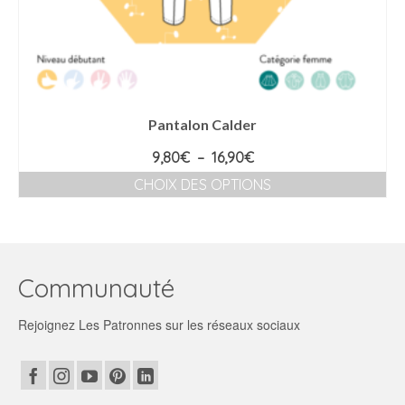
Pantalon Calder
Plage
9,80
€
–
16,90
€
de
CHOIX DES OPTIONS
prix :
Ce
9,80€
produit
à
a
16,90€
plusieurs
variations.
Communauté
Les
options
Rejoignez Les Patronnes sur les réseaux sociaux
peuvent
être
choisies
sur
la