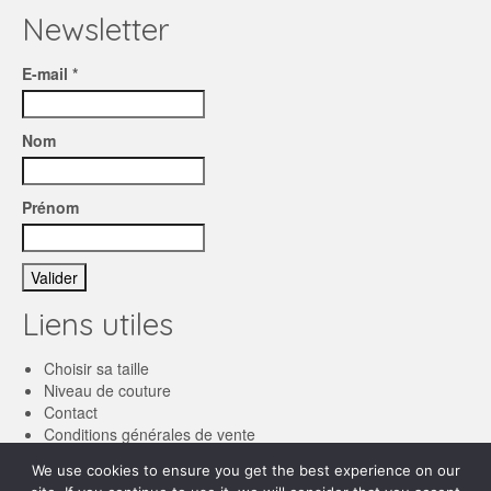
page
Newsletter
du
produit
E-mail *
Nom
Prénom
Liens utiles
Choisir sa taille
Niveau de couture
Contact
Conditions générales de vente
We use cookies to ensure you get the best experience on our
Français