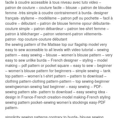
facile à coudre accessible à tous niveau avec tuto video –
patron de couture – couture facile – blouse – patron de bloudse
femme -très simple à coudre contrairement à burda- designer
français- stylisme – modélisme – patron pdf ou pochette – facil à
coudre – débutant – patron de blouse femme opour débutante-
couture simple – patron débardeur – patron tee-shirt femme –
patron à télécharger – patron vetement-patron vêtements-
patron -top couture-couture débutant
the sewing pattern of the Matisse top our flagship model very
easy to sew accessible to all levels with video tutorial – sewing
pattern – easy sewing – blouse – women’s blouse pattern – very
easy to sew unlike burda – French designer – styling – model
making – pdf pattern or pocket square – easy to sew – beginner
– women’s blouse pattern for beginners – simple sewing – tank
top pattern – women’s t-shirt pattern – pattern to download –
clothing pattern-clothing pattern-pattern – top sewing-beginner
sewingwoman-sewing fast beginner – easy sewing – PDF-
sewing pattern site- pattern to download – easy sewing idea -
design in France-French creation-model making-French styling
sewing pattern pocket–sewing women’s stockings easy-PDF
pattern-
simplicity sewing patterns contrary to burda- blouse sewing