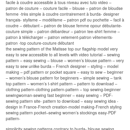
facile à coudre accessible à tous niveau avec tuto video –
patron de couture – couture facile – blouse – patron de bloudse
femme -très simple à coudre contrairement à burda- designer
français- stylisme – modélisme – patron pdf ou pochette – facil à
coudre – débutant – patron de blouse femme opour débutante-
couture simple – patron débardeur – patron tee-shirt femme –
patron à télécharger – patron vetement-patron vêtements-
patron -top couture-couture débutant
the sewing pattern of the Matisse top our flagship model very
easy to sew accessible to all levels with video tutorial – sewing
pattern – easy sewing – blouse – women’s blouse pattern – very
easy to sew unlike burda – French designer – styling – model
making – pdf pattern or pocket square – easy to sew – beginner
– women’s blouse pattern for beginners – simple sewing – tank
top pattern – women’s t-shirt pattern – pattern to download –
clothing pattern-clothing pattern-pattern – top sewing-beginner
sewingwoman-sewing fast beginner – easy sewing – PDF-
sewing pattern site- pattern to download – easy sewing idea -
design in France-French creation-model making-French styling
sewing pattern pocket–sewing women’s stockings easy-PDF
pattern-
simplicity sewing patterns contrary to burda- blouse sewing