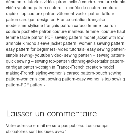
débutante- tutoriels vidéo- ptron facile à coudre- couture simple-
vidéo youtube-patron couture – modèle de couture-couture
rapide -top couture-patron vêtement-veste- patron tailleur-
patron cardigan-design en France-création française-
modélisme-stylisme français-patron caraco femme- patron
couture pochette-patron couture manteau femme- couture haut
femme facile-patron PDF-sewing pattern monet jacket with low
armhole kimono sleeve jacket pattern- women’s sewing pattern-
easy pattern for beginners- video tutorials- easy sewing pattern-
simple sewing- youtube video- sewing pattern – sewing pattern-
quick sewing – sewing top-pattern clothing-jacket-tailor pattern-
cardigan pattern-design in France-French creation-model
making-French styling-women’s caraco pattern-pouch sewing
pattern-women’s coat sewing pattern-easy women’s top sewing
pattern-PDF pattern-
Laisser un commentaire
Votre adresse e-mail ne sera pas publiée.
Les champs
obligatoires sont indiqués avec
*