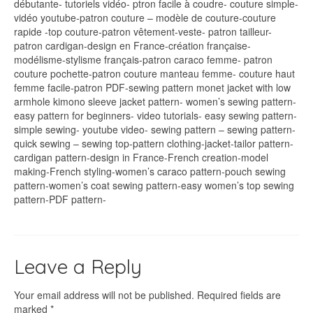
débutante- tutoriels vidéo- ptron facile à coudre- couture simple-
vidéo youtube-patron couture – modèle de couture-couture
rapide -top couture-patron vêtement-veste- patron tailleur-
patron cardigan-design en France-création française-
modélisme-stylisme français-patron caraco femme- patron
couture pochette-patron couture manteau femme- couture haut
femme facile-patron PDF-sewing pattern monet jacket with low
armhole kimono sleeve jacket pattern- women’s sewing pattern-
easy pattern for beginners- video tutorials- easy sewing pattern-
simple sewing- youtube video- sewing pattern – sewing pattern-
quick sewing – sewing top-pattern clothing-jacket-tailor pattern-
cardigan pattern-design in France-French creation-model
making-French styling-women’s caraco pattern-pouch sewing
pattern-women’s coat sewing pattern-easy women’s top sewing
pattern-PDF pattern-
Leave a Reply
Your email address will not be published.
Required fields are
marked
*