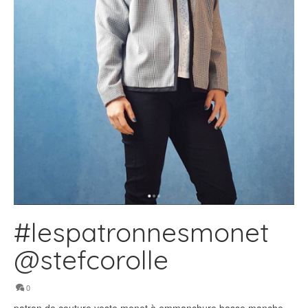
#lespatronnesmonet
@stefcorolle
0