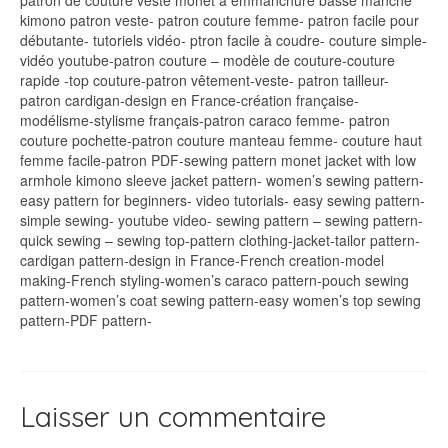
patron de couture veste monet à emmanchure basse manche
kimono patron veste- patron couture femme- patron facile pour
débutante- tutoriels vidéo- ptron facile à coudre- couture simple-
vidéo youtube-patron couture – modèle de couture-couture
rapide -top couture-patron vêtement-veste- patron tailleur-
patron cardigan-design en France-création française-
modélisme-stylisme français-patron caraco femme- patron
couture pochette-patron couture manteau femme- couture haut
femme facile-patron PDF-sewing pattern monet jacket with low
armhole kimono sleeve jacket pattern- women’s sewing pattern-
easy pattern for beginners- video tutorials- easy sewing pattern-
simple sewing- youtube video- sewing pattern – sewing pattern-
quick sewing – sewing top-pattern clothing-jacket-tailor pattern-
cardigan pattern-design in France-French creation-model
making-French styling-women’s caraco pattern-pouch sewing
pattern-women’s coat sewing pattern-easy women’s top sewing
pattern-PDF pattern-
Laisser un commentaire