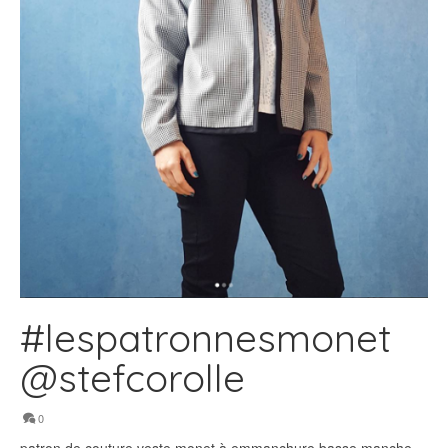
#lespatronnesmonet
@stefcorolle
0