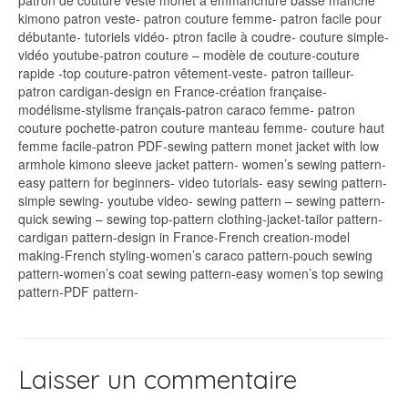
patron de couture veste monet à emmanchure basse manche
kimono patron veste- patron couture femme- patron facile pour
débutante- tutoriels vidéo- ptron facile à coudre- couture simple-
vidéo youtube-patron couture – modèle de couture-couture
rapide -top couture-patron vêtement-veste- patron tailleur-
patron cardigan-design en France-création française-
modélisme-stylisme français-patron caraco femme- patron
couture pochette-patron couture manteau femme- couture haut
femme facile-patron PDF-sewing pattern monet jacket with low
armhole kimono sleeve jacket pattern- women’s sewing pattern-
easy pattern for beginners- video tutorials- easy sewing pattern-
simple sewing- youtube video- sewing pattern – sewing pattern-
quick sewing – sewing top-pattern clothing-jacket-tailor pattern-
cardigan pattern-design in France-French creation-model
making-French styling-women’s caraco pattern-pouch sewing
pattern-women’s coat sewing pattern-easy women’s top sewing
pattern-PDF pattern-
Laisser un commentaire