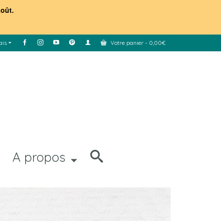
août.
ais
Votre panier
-
0,00
€
A propos