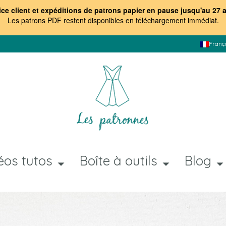
ice client et expéditions de patrons papier en pause jusqu'au 27 
Les patrons PDF restent disponibles en téléchargement immédiat
.
Franç
éos tutos
Boîte à outils
Blog