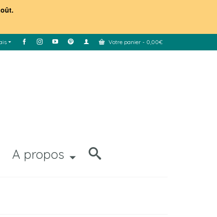
août.
ais
Votre panier
-
0,00
€
A propos