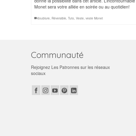
donne la possibilité dans cet article. L’incontournable
Monet sera votre alliée en soirée ou au quotidien!
doublure
,
Réversible
,
Tuto
,
Veste
,
veste Monet
Communauté
Rejoignez Les Patronnes sur les réseaux
sociaux