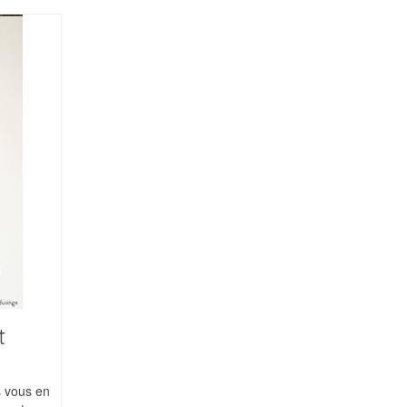
t
s vous en