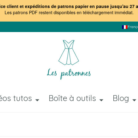
ice client et expéditions de patrons papier en pause jusqu'au 27 
Les patrons PDF restent disponibles en téléchargement immédiat
.
Franç
éos tutos
Boîte à outils
Blog