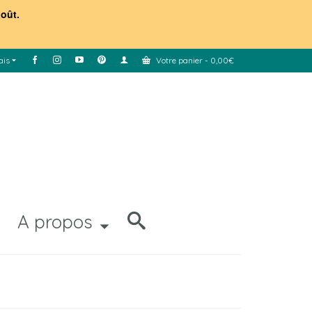
août.
ais
Votre panier
-
0,00
€
A propos