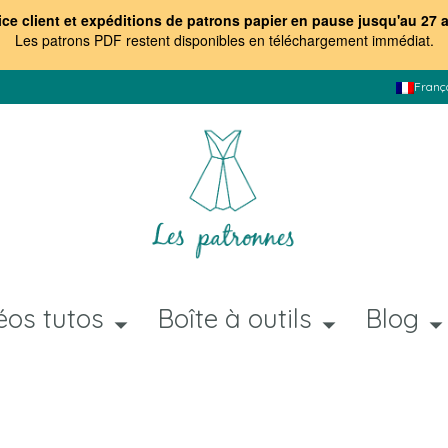
ice client et expéditions de patrons papier en pause jusqu'au 27 
Les patrons PDF restent disponibles en téléchargement immédiat
.
Franç
éos tutos
Boîte à outils
Blog