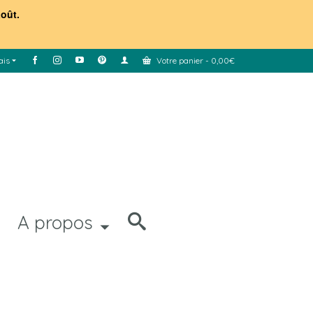
août.
ais
Votre panier
-
0,00
€
A propos