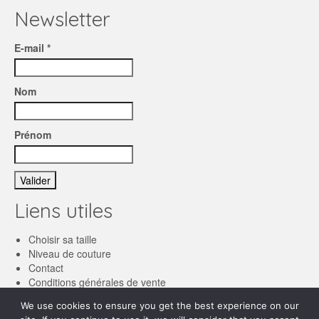
page
Newsletter
du
produit
E-mail *
Nom
Prénom
Liens utiles
Choisir sa taille
Niveau de couture
Contact
Conditions générales de vente
We use cookies to ensure you get the best experience on our
Français