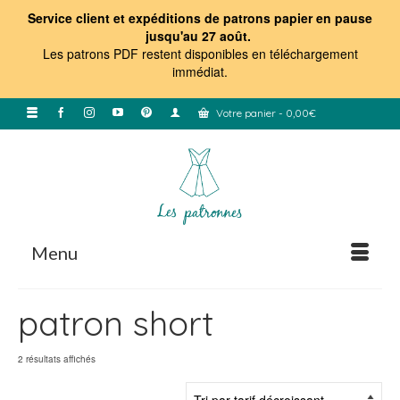
Service client et expéditions de patrons papier en pause
jusqu'au 27 août.
Les patrons PDF restent disponibles en téléchargement
immédiat
.
Votre panier
-
0,00
€
Menu
patron short
Trié
2 résultats affichés
par
prix