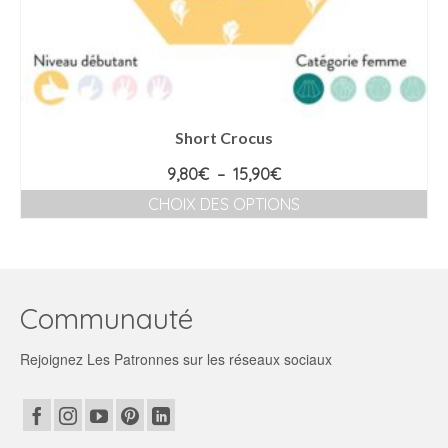
Short Crocus
Plage
9,80
€
–
15,90
€
de
CHOIX DES OPTIONS
prix :
Ce
9,80€
produit
à
a
15,90€
plusieurs
variations.
Communauté
Les
options
Rejoignez Les Patronnes sur les réseaux sociaux
peuvent
être
choisies
sur
la