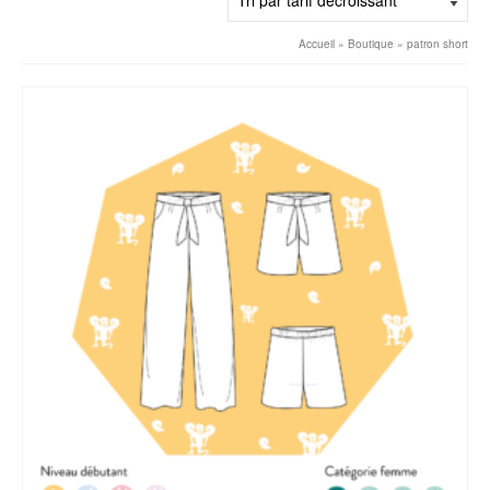
décroissant
Accueil
»
Boutique
»
patron short