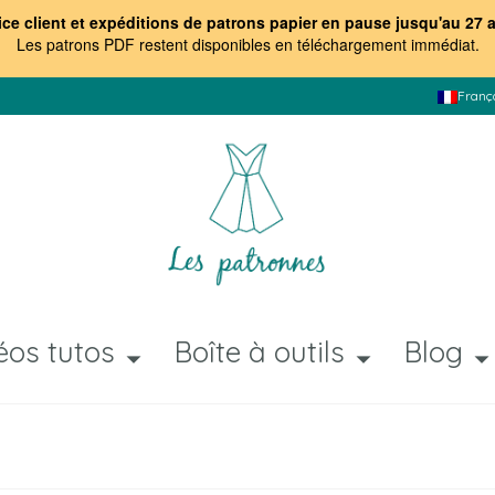
ice client et expéditions de patrons papier en pause jusqu'au 27 
Les patrons PDF restent disponibles en téléchargement immédiat
.
Franç
éos tutos
Boîte à outils
Blog