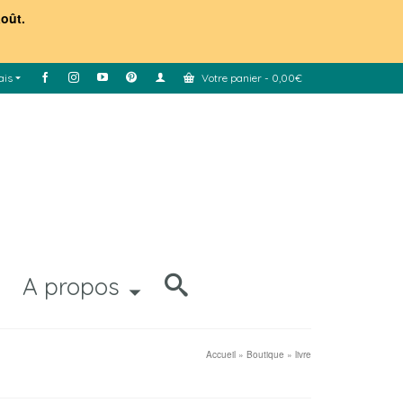
août.
ais
Votre panier
-
0,00
€
A propos
Accueil
»
Boutique
»
livre