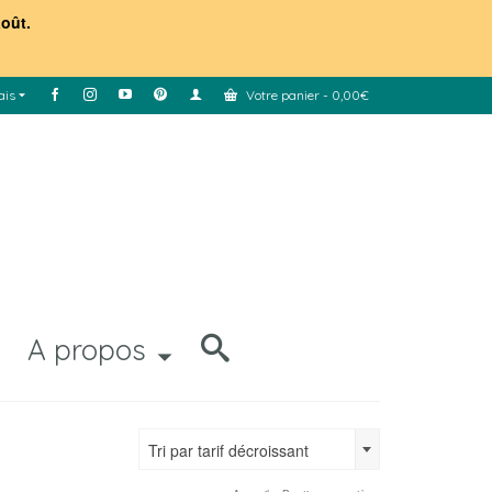
août.
ais
Votre panier
-
0,00
€
A propos
Tri par tarif décroissant