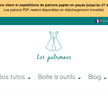
ice client et expéditions de patrons papier en pause jusqu'au 27 
Les patrons PDF restent disponibles en téléchargement immédiat
.
Franç
éos tutos
Boîte à outils
Blog