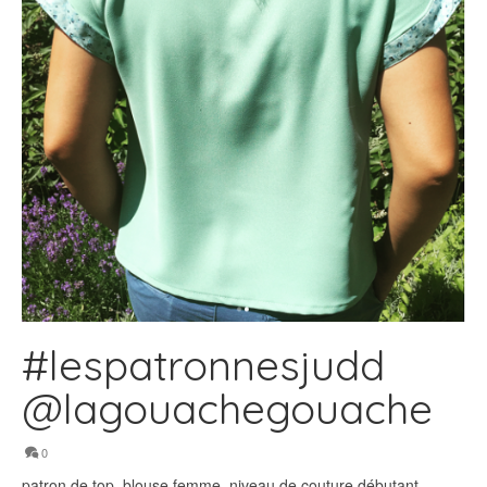
#lespatronnesjudd
@lagouachegouache
0
patron de top, blouse femme, niveau de couture débutant