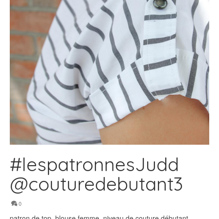
#lespatronnesJudd
@couturedebutant3
0
patron de top, blouse femme, niveau de couture débutant