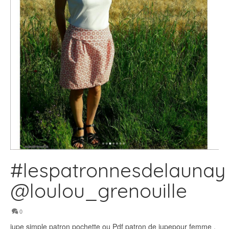
#lespatronnesdelaunay
@loulou_grenouille
0
jupe simple patron pochette ou Pdf patron de jupepour femme ,