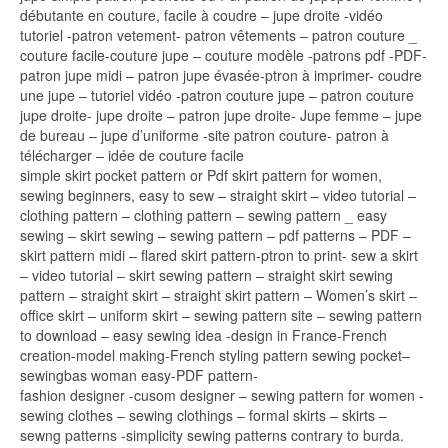
débutante en couture, facile à coudre – jupe droite -vidéo
tutoriel -patron vetement- patron vêtements – patron couture _
couture facile-couture jupe – couture modèle -patrons pdf -PDF-
patron jupe midi – patron jupe évasée-ptron à imprimer- coudre
une jupe – tutoriel vidéo -patron couture jupe – patron couture
jupe droite- jupe droite – patron jupe droite- Jupe femme – jupe
de bureau – jupe d’uniforme -site patron couture- patron à
télécharger – idée de couture facile
simple skirt pocket pattern or Pdf skirt pattern for women,
sewing beginners, easy to sew – straight skirt – video tutorial –
clothing pattern – clothing pattern – sewing pattern _ easy
sewing – skirt sewing – sewing pattern – pdf patterns – PDF –
skirt pattern midi – flared skirt pattern-ptron to print- sew a skirt
– video tutorial – skirt sewing pattern – straight skirt sewing
pattern – straight skirt – straight skirt pattern – Women’s skirt –
office skirt – uniform skirt – sewing pattern site – sewing pattern
to download – easy sewing idea -design in France-French
creation-model making-French styling pattern sewing pocket–
sewingbas woman easy-PDF pattern-
fashion designer -cusom designer – sewing pattern for women -
sewing clothes – sewing clothings – formal skirts – skirts –
sewng patterns -simplicity sewing patterns contrary to burda.