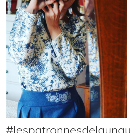
#lespatronnesdelaunay