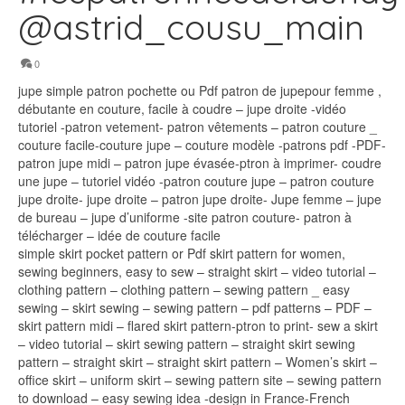
@astrid_cousu_main
0
jupe simple patron pochette ou Pdf patron de jupepour femme ,
débutante en couture, facile à coudre – jupe droite -vidéo
tutoriel -patron vetement- patron vêtements – patron couture _
couture facile-couture jupe – couture modèle -patrons pdf -PDF-
patron jupe midi – patron jupe évasée-ptron à imprimer- coudre
une jupe – tutoriel vidéo -patron couture jupe – patron couture
jupe droite- jupe droite – patron jupe droite- Jupe femme – jupe
de bureau – jupe d’uniforme -site patron couture- patron à
télécharger – idée de couture facile
simple skirt pocket pattern or Pdf skirt pattern for women,
sewing beginners, easy to sew – straight skirt – video tutorial –
clothing pattern – clothing pattern – sewing pattern _ easy
sewing – skirt sewing – sewing pattern – pdf patterns – PDF –
skirt pattern midi – flared skirt pattern-ptron to print- sew a skirt
– video tutorial – skirt sewing pattern – straight skirt sewing
pattern – straight skirt – straight skirt pattern – Women’s skirt –
office skirt – uniform skirt – sewing pattern site – sewing pattern
to download – easy sewing idea -design in France-French