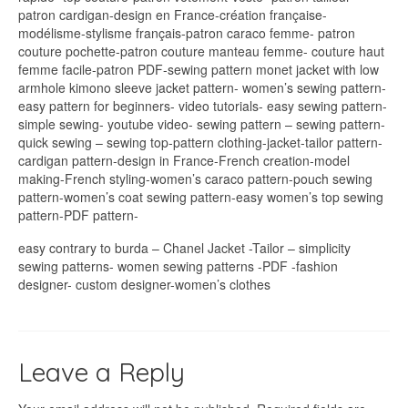
patron cardigan-design en France-création française-
modélisme-stylisme français-patron caraco femme- patron
couture pochette-patron couture manteau femme- couture haut
femme facile-patron PDF-sewing pattern monet jacket with low
armhole kimono sleeve jacket pattern- women’s sewing pattern-
easy pattern for beginners- video tutorials- easy sewing pattern-
simple sewing- youtube video- sewing pattern – sewing pattern-
quick sewing – sewing top-pattern clothing-jacket-tailor pattern-
cardigan pattern-design in France-French creation-model
making-French styling-women’s caraco pattern-pouch sewing
pattern-women’s coat sewing pattern-easy women’s top sewing
pattern-PDF pattern-
easy contrary to burda – Chanel Jacket -Tailor – simplicity
sewing patterns- women sewing patterns -PDF -fashion
designer- custom designer-women’s clothes
Leave a Reply