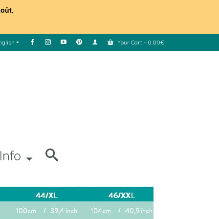
août.
nglish
Your Cart
-
0.00
€
Info