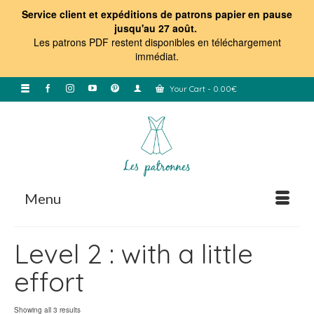
Service client et expéditions de patrons papier en pause
jusqu'au 27 août.
Les patrons PDF restent disponibles en téléchargement
immédiat
.
Your Cart
-
0.00
€
Menu
Level 2 : with a little
effort
Sorted
Showing all 3 results