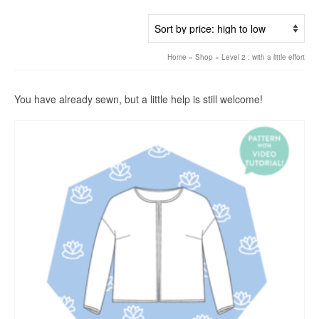
by
price:
high
to
Home
»
Shop
»
Level 2 : with a little effort
low
You have already sewn, but a little help is still welcome!