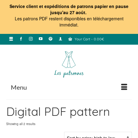
Service client et expéditions de patrons papier en pause
jusqu'au 27 août.
Les patrons PDF restent disponibles en téléchargement
immédiat
.
Your Cart
-
0.00
€
Menu
Digital PDF pattern
Sorted
Showing all 2 results
by
price: