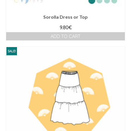
Sorolla Dress or Top
9.80
€
ADD TO CART
SALE!