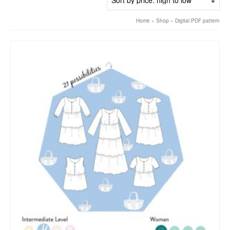
high
to
Home
»
Shop
»
Digital PDF pattern
low