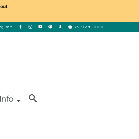
août.
nglish
Your Cart
-
0.00
€
Info