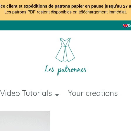
ice client et expéditions de patrons papier en pause jusqu'au 27 
Les patrons PDF restent disponibles en téléchargement immédiat
.
E
Video Tutorials
Your creations