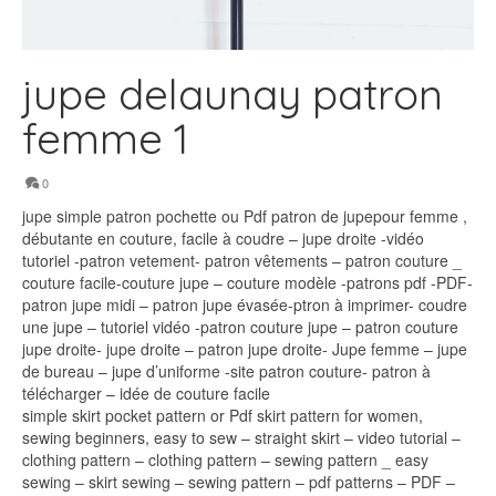
jupe delaunay patron
femme 1
0
jupe simple patron pochette ou Pdf patron de jupepour femme ,
débutante en couture, facile à coudre – jupe droite -vidéo
tutoriel -patron vetement- patron vêtements – patron couture _
couture facile-couture jupe – couture modèle -patrons pdf -PDF-
patron jupe midi – patron jupe évasée-ptron à imprimer- coudre
une jupe – tutoriel vidéo -patron couture jupe – patron couture
jupe droite- jupe droite – patron jupe droite- Jupe femme – jupe
de bureau – jupe d’uniforme -site patron couture- patron à
télécharger – idée de couture facile
simple skirt pocket pattern or Pdf skirt pattern for women,
sewing beginners, easy to sew – straight skirt – video tutorial –
clothing pattern – clothing pattern – sewing pattern _ easy
sewing – skirt sewing – sewing pattern – pdf patterns – PDF –