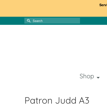
Serv
Search
for:
Shop
Patron Judd A3