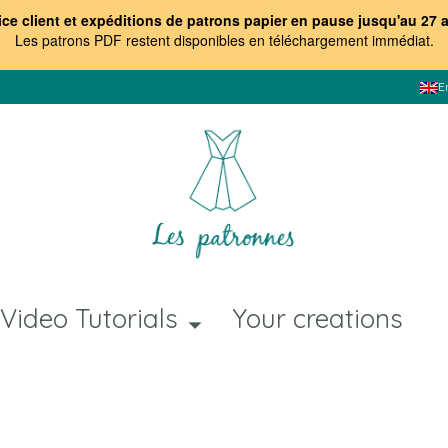
ice client et expéditions de patrons papier en pause jusqu'au 27 
Les patrons PDF restent disponibles en téléchargement immédiat
.
E
Video Tutorials
Your creations