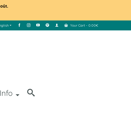
août.
nglish
Your Cart
-
0.00
€
Info