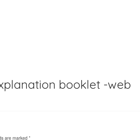
explanation booklet -web
lds are marked
*