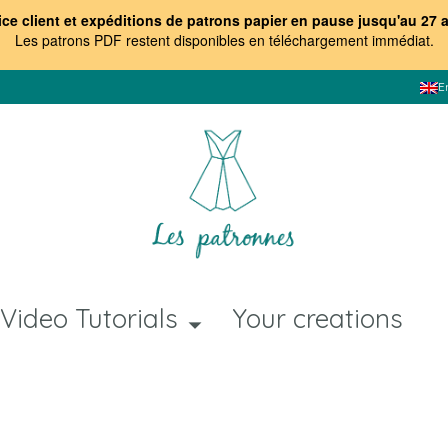
ice client et expéditions de patrons papier en pause jusqu'au 27 
Les patrons PDF restent disponibles en téléchargement immédiat
.
E
Video Tutorials
Your creations