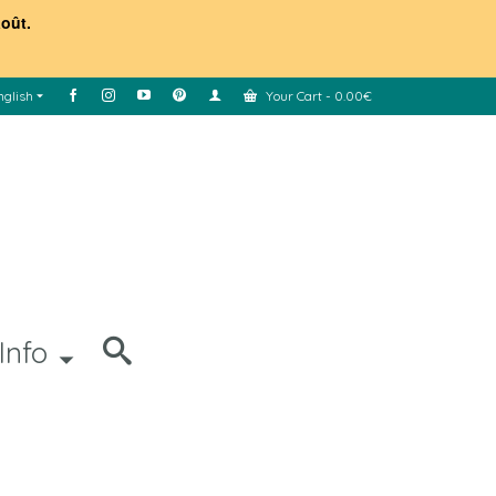
août.
nglish
Your Cart
-
0.00
€
Info