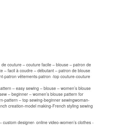
 de couture – couture facile – blouse – patron de
e – facil à coudre – débutant – patron de blouse
nt-patron vêtements-patron -top couture-couture
g pattern – easy sewing – blouse – women’s blouse
 sew – beginner – women’s blouse pattern for
ttern-pattern – top sewing-beginner sewingwoman-
rench creation-model making-French styling sewing
r – custom designer- online video-women’s clothes -