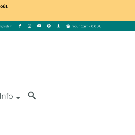
août.
nglish
Your Cart
-
0.00
€
Info