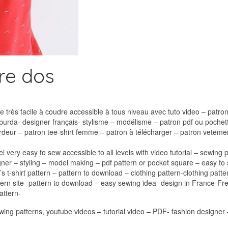
re dos
 très facile à coudre accessible à tous niveau avec tuto video – patron
urda- designer français- stylisme – modélisme – patron pdf ou pochett
eur – patron tee-shirt femme – patron à télécharger – patron veteme
el very easy to sew accessible to all levels with video tutorial – sewin
gner – styling – model making – pdf pattern or pocket square – easy to
s t-shirt pattern – pattern to download – clothing pattern-clothing pa
ern site- pattern to download – easy sewing idea -design in France-F
attern-
ewing patterns, youtube videos – tutorial video – PDF- fashion designe