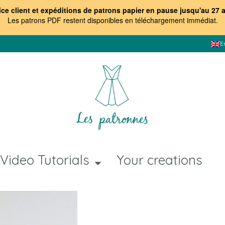
ice client et expéditions de patrons papier en pause jusqu'au 27 
Les patrons PDF restent disponibles en téléchargement immédiat
.
E
Video Tutorials
Your creations