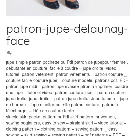
patron-jupe-delaunay-
face
0
jupe simple patron pochette ou Pdf patron de jupepour femme ,
débutante en couture, facile à coudre – jupe droite -vidéo
tutoriel -patron vetement- patron vêtements – patron couture _
couture facile-couture jupe – couture modèle -patrons pdf -PDF-
patron jupe midi – patron jupe évasée-ptron à imprimer- coudre
une jupe – tutoriel vidéo -patron couture jupe – patron couture
jupe droite- jupe droite – patron jupe droite- Jupe femme – jupe
de bureau – jupe d’uniforme -site patron couture- patron à
télécharger – idée de couture facile
simple skirt pocket pattern or Pdf skirt pattern for women,
sewing beginners, easy to sew – straight skirt – video tutorial –
clothing pattern – clothing pattern – sewing pattern _ easy
sewing – skirt sewing – sewing pattern – pdf patterns – PDF –