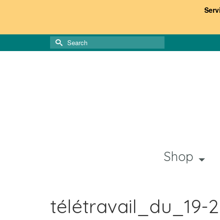
Serv
Search
for:
Shop
télétravail_du_19-