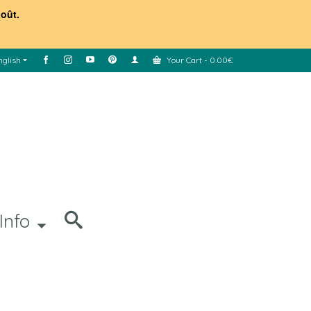
août.
nglish
Your Cart
-
0.00
€
Info