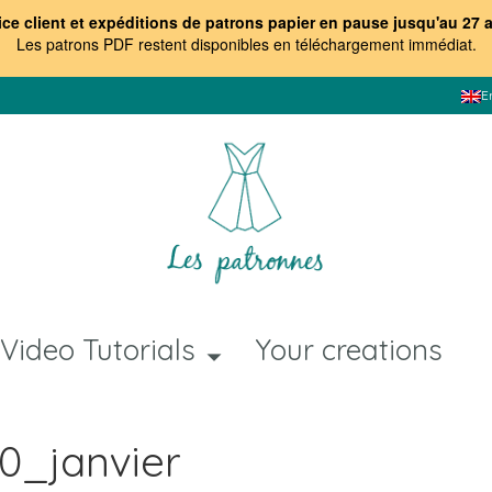
ice client et expéditions de patrons papier en pause jusqu'au 27 
Les patrons PDF restent disponibles en téléchargement immédiat
.
E
Video Tutorials
Your creations
20_janvier