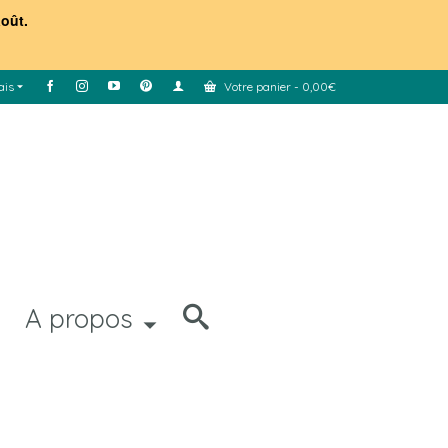
août.
ais
Votre panier
-
0,00
€
A propos