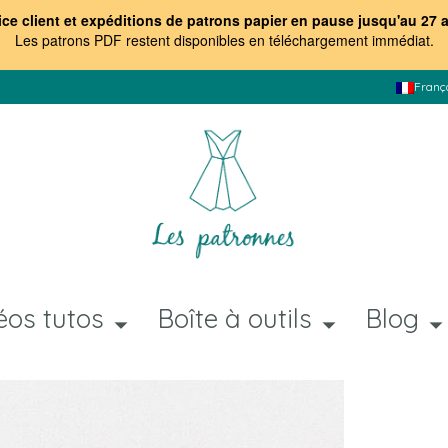
ice client et expéditions de patrons papier en pause jusqu'au 27 
Les patrons PDF restent disponibles en téléchargement immédiat
.
Franç
éos tutos
Boîte à outils
Blog