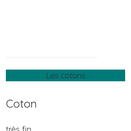
Les cotons
Coton
très fin