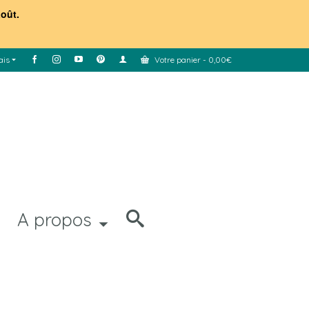
août.
ais
Votre panier
-
0,00
€
A propos