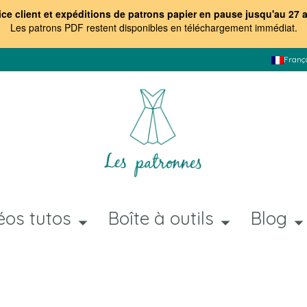
ice client et expéditions de patrons papier en pause jusqu'au 27 
Les patrons PDF restent disponibles en téléchargement immédiat
.
Franç
éos tutos
Boîte à outils
Blog