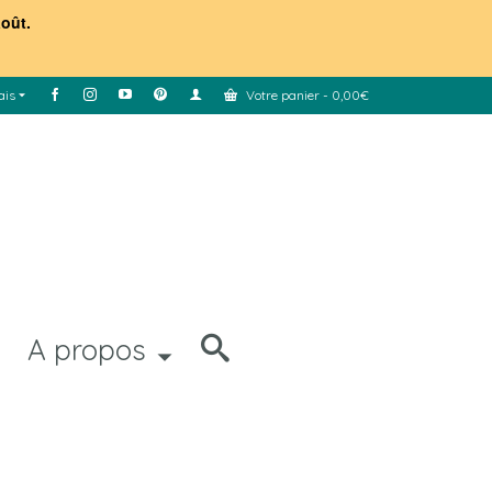
août.
ais
Votre panier
-
0,00
€
A propos